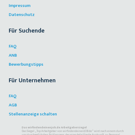
Impressum
Datenschutz
Für Suchende
FAQ
ANB
Bewerbungstipps
Für Unternehmen
FAQ
AGB
Stellenanzeige schalten
Das wirfindendeinenjob.de Arbeitgebersiegel
Das Siegel „Top Arbeitgeber von wirfindendeinenJOB.de“ wird nach einem durch
uns durchgeführten Prüfprozess, der eine detaillierte Auskunft zu Personal,