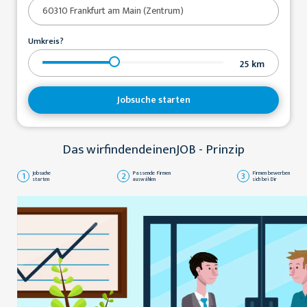
Umkreis?
25
km
Jobsuche starten
Das wirfindendeinenJOB - Prinzip
1
Jobsuche
2
Passende Firmen
3
Firmen bewerben
starten
auswählen
sich bei Dir