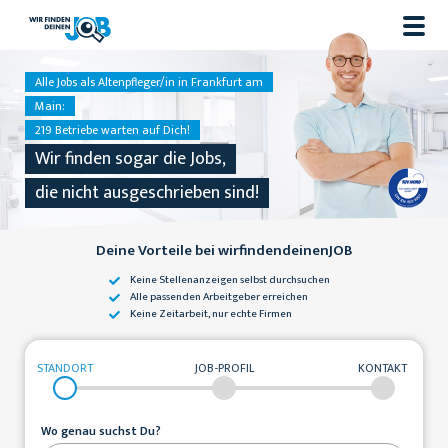
Alle Jobs als Altenpfleger/in in Frankfurt am
Main:
219 Betriebe warten auf Dich!
Wir finden sogar die Jobs,
die nicht ausgeschrieben sind!
Deine Vorteile bei wirfindendeinenJOB
Keine Stellenanzeigen
selbst durchsuchen
Alle passenden
Arbeitgeber erreichen
Keine Zeitarbeit,
nur echte Firmen
STANDORT
JOB-PROFIL
KONTAKT
Wo genau suchst Du?