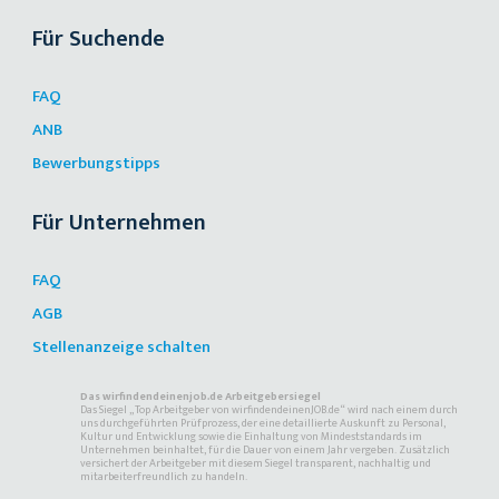
Für Suchende
FAQ
ANB
Bewerbungstipps
Für Unternehmen
FAQ
AGB
Stellenanzeige schalten
Das wirfindendeinenjob.de Arbeitgebersiegel
Das Siegel „Top Arbeitgeber von wirfindendeinenJOB.de“ wird nach einem durch
uns durchgeführten Prüfprozess, der eine detaillierte Auskunft zu Personal,
Kultur und Entwicklung sowie die Einhaltung von Mindeststandards im
Unternehmen beinhaltet, für die Dauer von einem Jahr vergeben. Zusätzlich
versichert der Arbeitgeber mit diesem Siegel transparent, nachhaltig und
mitarbeiterfreundlich zu handeln.