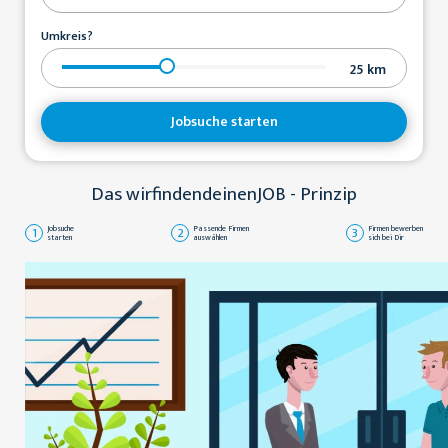
Umkreis?
25
km
Jobsuche starten
Das wirfindendeinenJOB - Prinzip
1
Jobsuche
2
Passende Firmen
3
Firmen bewerben
starten
auswählen
sich bei Dir