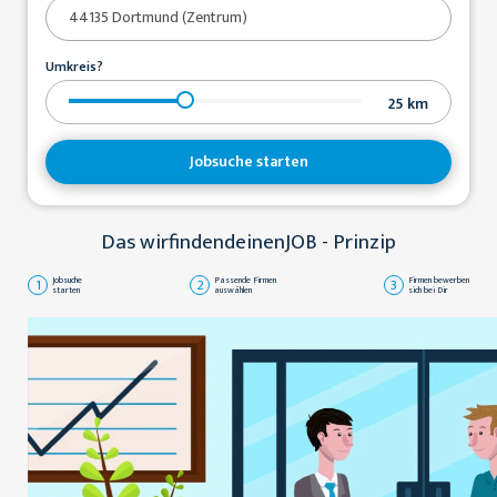
Umkreis?
25
km
Jobsuche starten
Das wirfindendeinenJOB - Prinzip
1
Jobsuche
2
Passende Firmen
3
Firmen bewerben
starten
auswählen
sich bei Dir