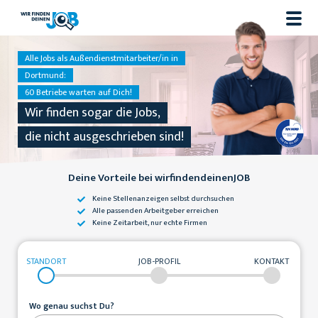
Alle Jobs als Außendienstmitarbeiter/in in
Dortmund:
60 Betriebe warten auf Dich!
Wir finden sogar die Jobs,
die nicht ausgeschrieben sind!
Deine Vorteile bei wirfindendeinenJOB
Keine Stellenanzeigen
selbst durchsuchen
Alle passenden
Arbeitgeber erreichen
Keine Zeitarbeit,
nur echte Firmen
STANDORT
JOB-PROFIL
KONTAKT
Wo genau suchst Du?