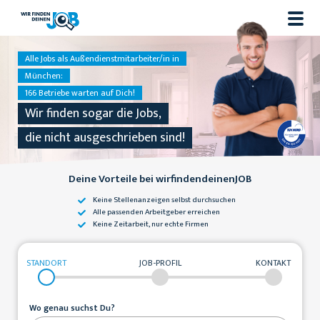
Alle Jobs als Außendienstmitarbeiter/in in
München:
166 Betriebe warten auf Dich!
Wir finden sogar die Jobs,
die nicht ausgeschrieben sind!
Deine Vorteile bei wirfindendeinenJOB
Keine Stellenanzeigen
selbst durchsuchen
Alle passenden
Arbeitgeber erreichen
Keine Zeitarbeit,
nur echte Firmen
STANDORT
JOB-PROFIL
KONTAKT
Wo genau suchst Du?