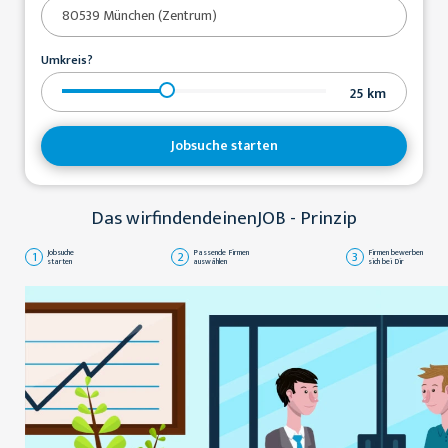
Umkreis?
25
km
Jobsuche starten
Das wirfindendeinenJOB - Prinzip
1
Jobsuche
2
Passende Firmen
3
Firmen bewerben
starten
auswählen
sich bei Dir