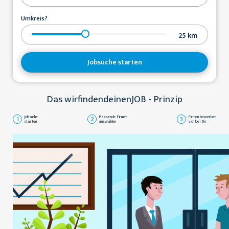
Umkreis?
25
km
Jobsuche starten
Das wirfindendeinenJOB - Prinzip
1
Jobsuche
2
Passende Firmen
3
Firmen bewerben
starten
auswählen
sich bei Dir