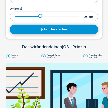
Umkreis?
25
km
Jobsuche starten
Das wirfindendeinenJOB - Prinzip
1
Jobsuche
2
Passende Firmen
3
Firmen bewerben
starten
auswählen
sich bei Dir