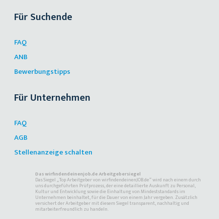
Für Suchende
FAQ
ANB
Bewerbungstipps
Für Unternehmen
FAQ
AGB
Stellenanzeige schalten
Das wirfindendeinenjob.de Arbeitgebersiegel
Das Siegel „Top Arbeitgeber von wirfindendeinenJOB.de“ wird nach einem durch
uns durchgeführten Prüfprozess, der eine detaillierte Auskunft zu Personal,
Kultur und Entwicklung sowie die Einhaltung von Mindeststandards im
Unternehmen beinhaltet, für die Dauer von einem Jahr vergeben. Zusätzlich
versichert der Arbeitgeber mit diesem Siegel transparent, nachhaltig und
mitarbeiterfreundlich zu handeln.