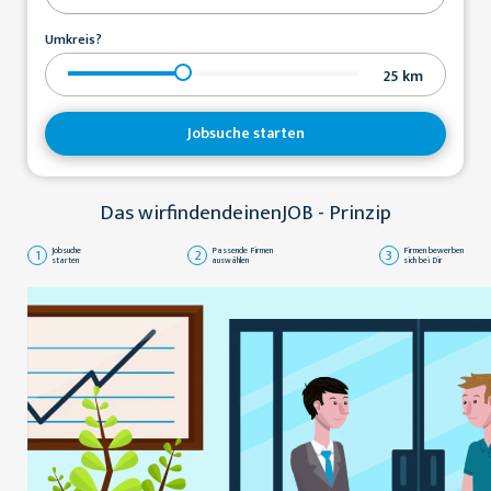
Umkreis?
25
km
Jobsuche starten
Das wirfindendeinenJOB - Prinzip
1
Jobsuche
2
Passende Firmen
3
Firmen bewerben
starten
auswählen
sich bei Dir