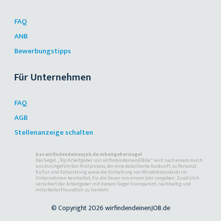
FAQ
ANB
Bewerbungstipps
Für Unternehmen
FAQ
AGB
Stellenanzeige schalten
Das wirfindendeinenjob.de Arbeitgebersiegel
Das Siegel „Top Arbeitgeber von wirfindendeinenJOB.de“ wird nach einem durch
uns durchgeführten Prüfprozess, der eine detaillierte Auskunft zu Personal,
Kultur und Entwicklung sowie die Einhaltung von Mindeststandards im
Unternehmen beinhaltet, für die Dauer von einem Jahr vergeben. Zusätzlich
versichert der Arbeitgeber mit diesem Siegel transparent, nachhaltig und
mitarbeiterfreundlich zu handeln.
© Copyright 2026 wirfindendeinenJOB.de