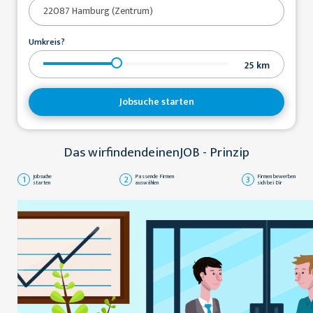
Umkreis?
25
km
Jobsuche starten
Das wirfindendeinenJOB - Prinzip
1
Jobsuche
2
Passende Firmen
3
Firmen bewerben
starten
auswählen
sich bei Dir