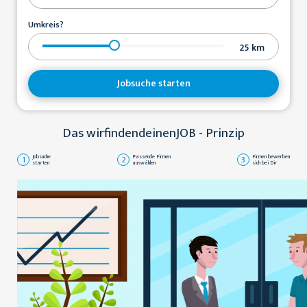
Umkreis?
25
km
Jobsuche starten
Das wirfindendeinenJOB - Prinzip
1
Jobsuche
2
Passende Firmen
3
Firmen bewerben
starten
auswählen
sich bei Dir