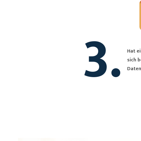
3.
Hat ei
sich bei Dir. Du erh
Daten