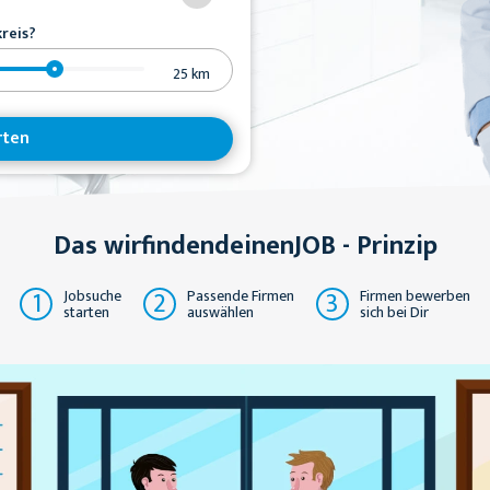
reis?
25
km
rten
Das wirfindendeinenJOB - Prinzip
1
2
3
Jobsuche
Passende Firmen
Firmen bewerben
starten
auswählen
sich bei Dir