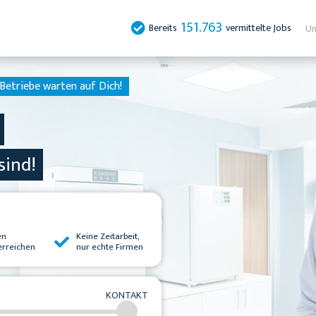
151.763
Bereits
vermittelte Jobs
Un
Betriebe warten auf Dich!
sind!
en
Keine Zeitarbeit,
erreichen
nur echte Firmen
KONTAKT