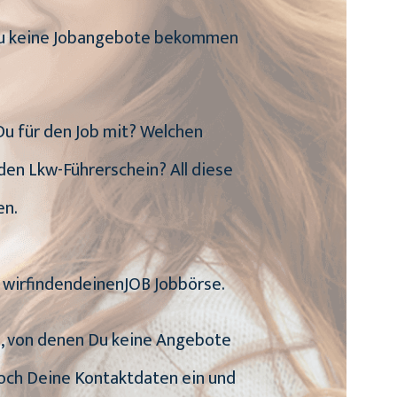
n Du keine Jobangebote bekommen
 Du für den Job mit? Welchen
den Lkw-Führerschein? All diese
en.
e wirfindendeinenJOB Jobbörse.
be, von denen Du keine Angebote
noch Deine Kontaktdaten ein und