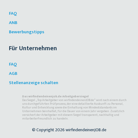
FAQ
ANB
Bewerbungstipps
Für Unternehmen
FAQ
AGB
Stellenanzeige schalten
Das wirfindendeinenjob.de Arbeitgebersiegel
Das Siegel „Top Arbeitgeber von wirfindendeinenJOB.de“ wird nach einem durch
uns durchgeführten Prüfprozess, der eine detaillierte Auskunft zu Personal,
Kultur und Entwicklung sowie die Einhaltung von Mindeststandards im
Unternehmen beinhaltet, für die Dauer von einem Jahr vergeben. Zusätzlich
versichert der Arbeitgeber mit diesem Siegel transparent, nachhaltig und
mitarbeiterfreundlich zu handeln.
© Copyright 2026 wirfindendeinenJOB.de