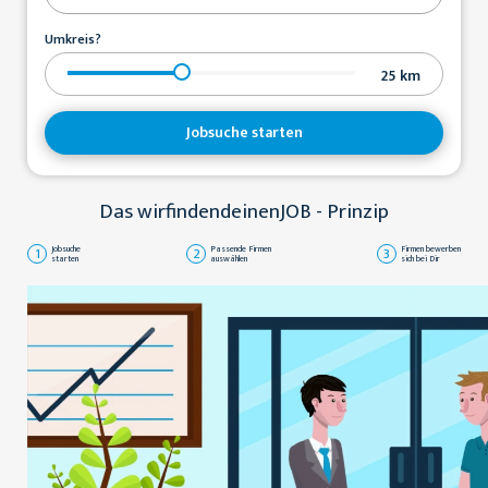
Umkreis?
25
km
Jobsuche starten
Das wirfindendeinenJOB - Prinzip
1
Jobsuche
2
Passende Firmen
3
Firmen bewerben
starten
auswählen
sich bei Dir