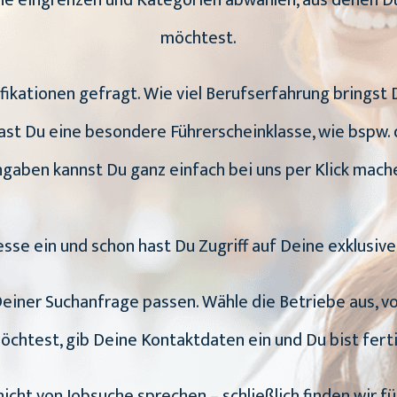
uche eingrenzen und Kategorien abwählen, aus dene
möchtest.
ifikationen gefragt. Wie viel Berufserfahrung bringst
st Du eine besondere Führerscheinklasse, wie bspw. 
gaben kannst Du ganz einfach bei uns per Klick mach
esse ein und schon hast Du Zugriff auf Deine exklusiv
u Deiner Suchanfrage passen. Wähle die Betriebe aus,
öchtest, gib Deine Kontaktdaten ein und Du bist ferti
icht von Jobsuche sprechen – schließlich finden wir fü