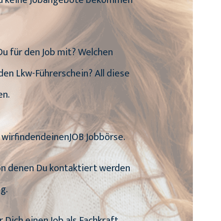
n Du keine Jobangebote bekommen
 Du für den Job mit? Welchen
den Lkw-Führerschein? All diese
en.
e wirfindendeinenJOB Jobbörse.
 von denen Du kontaktiert werden
g.
r Dich einen Job als Fachkraft