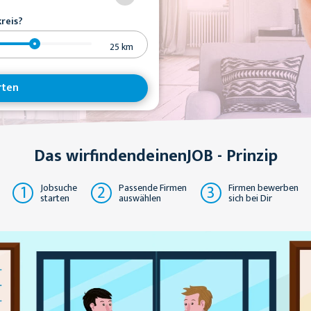
reis?
25
km
rten
Das wirfindendeinenJOB - Prinzip
1
2
3
Jobsuche
Passende Firmen
Firmen bewerben
starten
auswählen
sich bei Dir