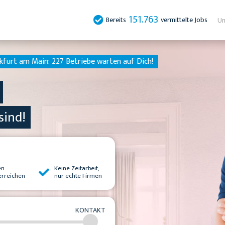
151.763
Bereits
vermittelte Jobs
Un
nkfurt am Main:
227 Betriebe warten auf Dich!
sind!
en
Keine Zeitarbeit,
erreichen
nur echte Firmen
KONTAKT