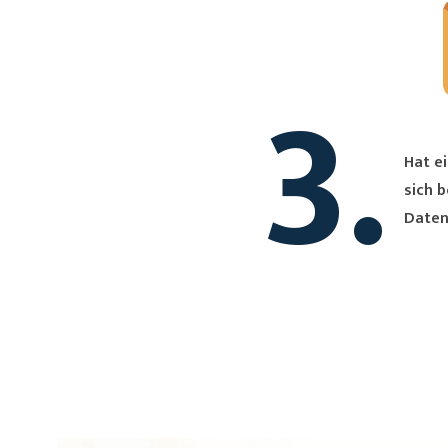
3.
Hat ei
sich bei Dir. Du erh
Daten