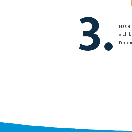
3.
Hat ei
sich bei Dir. Du erh
Daten