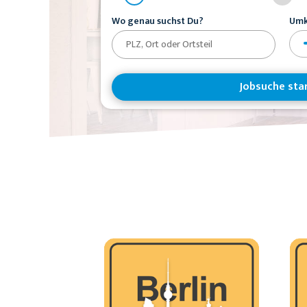
Wo genau suchst Du?
Umk
Jobsuche sta