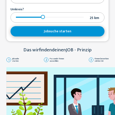
Umkreis?
25
km
Jobsuche starten
Das wirfindendeinenJOB - Prinzip
1
Jobsuche
2
Passende Firmen
3
Firmen bewerben
starten
auswählen
sich bei Dir