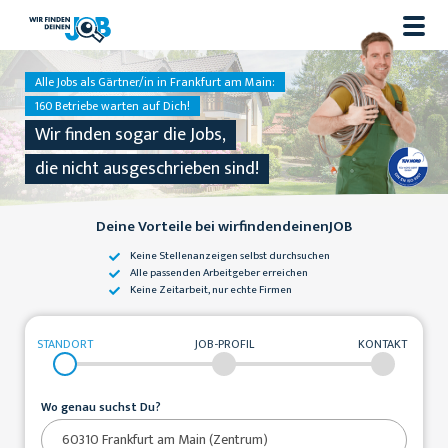
Alle Jobs als Gärtner/in in Frankfurt am Main:
160 Betriebe warten auf Dich!
Wir finden sogar die Jobs,
die nicht ausgeschrieben sind!
Deine Vorteile bei wirfindendeinenJOB
Keine Stellenanzeigen
selbst durchsuchen
Alle passenden
Arbeitgeber erreichen
Keine Zeitarbeit,
nur echte Firmen
STANDORT
JOB-PROFIL
KONTAKT
Wo genau suchst Du?