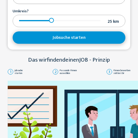
Umkreis?
25
km
Jobsuche starten
Das wirfindendeinenJOB - Prinzip
1
Jobsuche
2
Passende Firmen
3
Firmen bewerben
starten
auswählen
sich bei Dir