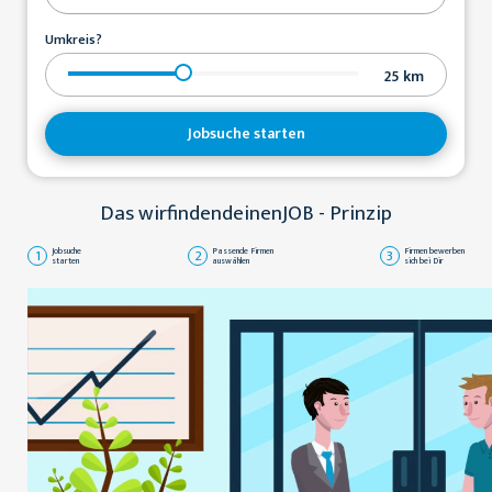
Umkreis?
25
km
Jobsuche starten
Das wirfindendeinenJOB - Prinzip
1
Jobsuche
2
Passende Firmen
3
Firmen bewerben
starten
auswählen
sich bei Dir