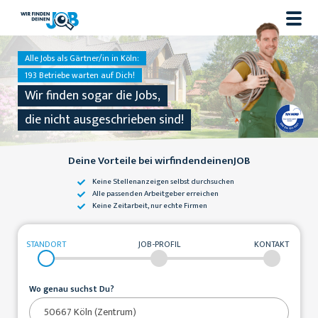
Alle Jobs als Gärtner/in in Köln:
193 Betriebe warten auf Dich!
Wir finden sogar die Jobs,
die nicht ausgeschrieben sind!
Deine Vorteile bei wirfindendeinenJOB
Keine Stellenanzeigen
selbst durchsuchen
Alle passenden
Arbeitgeber erreichen
Keine Zeitarbeit,
nur echte Firmen
STANDORT
JOB-PROFIL
KONTAKT
Wo genau suchst Du?