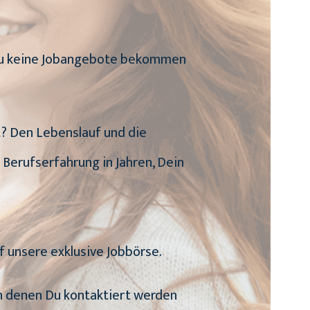
n Du keine Jobangebote bekommen
it? Den Lebenslauf und die
 Berufserfahrung in Jahren, Dein
f unsere exklusive Jobbörse.
von denen Du kontaktiert werden