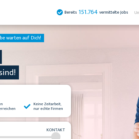
151.764
Bereits
vermittelte Jobs
Un
be warten auf Dich!
sind!
en
Keine Zeitarbeit,
erreichen
nur echte Firmen
KONTAKT