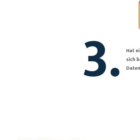
3.
Hat ei
sich bei Dir. Du erh
Daten