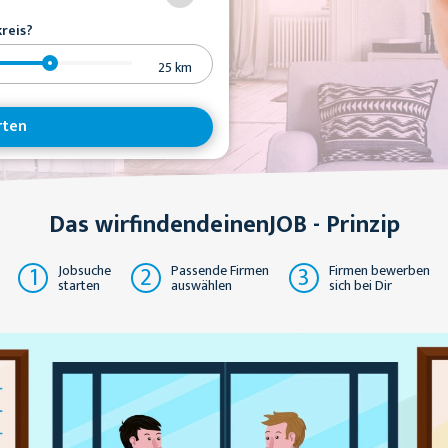
reis?
25
km
rten
Das wirfindendeinenJOB - Prinzip
1
2
3
Jobsuche
Passende Firmen
Firmen bewerben
starten
auswählen
sich bei Dir