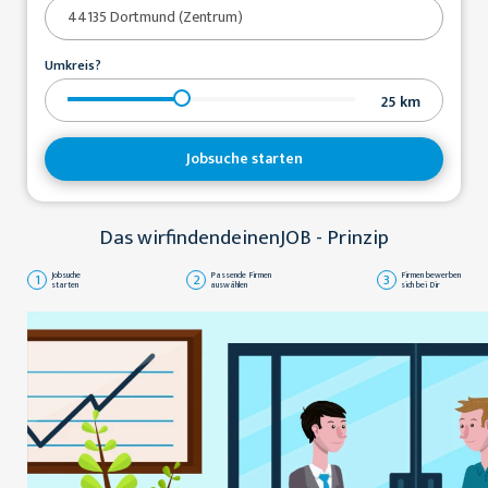
Umkreis?
25
km
Jobsuche starten
Das wirfindendeinenJOB - Prinzip
1
Jobsuche
2
Passende Firmen
3
Firmen bewerben
starten
auswählen
sich bei Dir