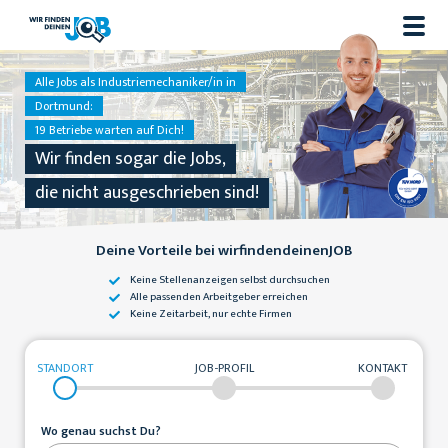
Alle Jobs als Industriemechaniker/in in
Dortmund:
19 Betriebe warten auf Dich!
Wir finden sogar die Jobs,
die nicht ausgeschrieben sind!
Deine Vorteile bei wirfindendeinenJOB
Keine Stellenanzeigen
selbst durchsuchen
Alle passenden
Arbeitgeber erreichen
Keine Zeitarbeit,
nur echte Firmen
STANDORT
JOB-PROFIL
KONTAKT
Wo genau suchst Du?