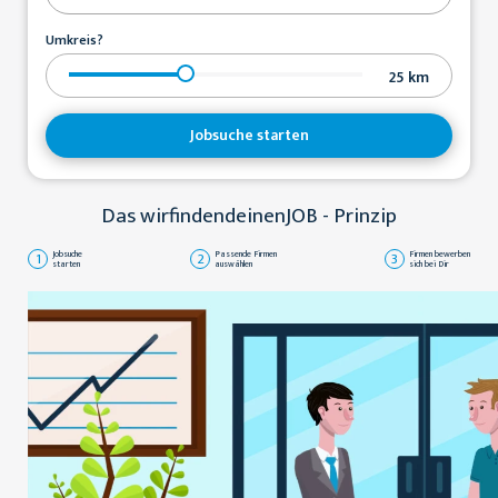
Umkreis?
25
km
Jobsuche starten
Das wirfindendeinenJOB - Prinzip
1
Jobsuche
2
Passende Firmen
3
Firmen bewerben
starten
auswählen
sich bei Dir