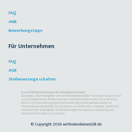
FAQ
ANB
Bewerbungstipps
Für Unternehmen
FAQ
AGB
Stellenanzeige schalten
Das wirfindendeinenjob.de Arbeitgebersiegel
Das Siegel „Top Arbeitgeber von wirfindendeinenJOB.de“ wird nach einem durch
uns durchgeführten Prüfprozess, der eine detaillierte Auskunft zu Personal,
Kultur und Entwicklung sowie die Einhaltung von Mindeststandards im
Unternehmen beinhaltet, für die Dauer von einem Jahr vergeben. Zusätzlich
versichert der Arbeitgeber mit diesem Siegel transparent, nachhaltig und
mitarbeiterfreundlich zu handeln.
© Copyright 2026 wirfindendeinenJOB.de