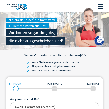
Alle Jobs als Kellner/in in Darmstadt:
391 Betriebe warten auf Dich!
Wir finden sogar die Jobs,
die nicht ausgeschrieben sind!
Deine Vorteile bei wirfindendeinenJOB
Keine Stellenanzeigen
selbst durchsuchen
Alle passenden
Arbeitgeber erreichen
Keine Zeitarbeit,
nur echte Firmen
STANDORT
JOB-PROFIL
KONTAKT
Wo genau suchst Du?