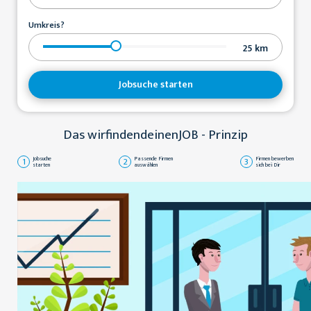
Umkreis?
25
km
Jobsuche starten
Das wirfindendeinenJOB - Prinzip
1
Jobsuche
2
Passende Firmen
3
Firmen bewerben
starten
auswählen
sich bei Dir