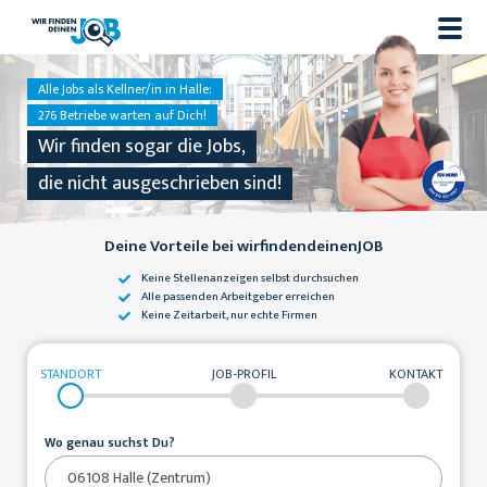
Alle Jobs als Kellner/in in Halle:
276 Betriebe warten auf Dich!
Wir finden sogar die Jobs,
die nicht ausgeschrieben sind!
Deine Vorteile bei wirfindendeinenJOB
Keine Stellenanzeigen
selbst durchsuchen
Alle passenden
Arbeitgeber erreichen
Keine Zeitarbeit,
nur echte Firmen
STANDORT
JOB-PROFIL
KONTAKT
Wo genau suchst Du?