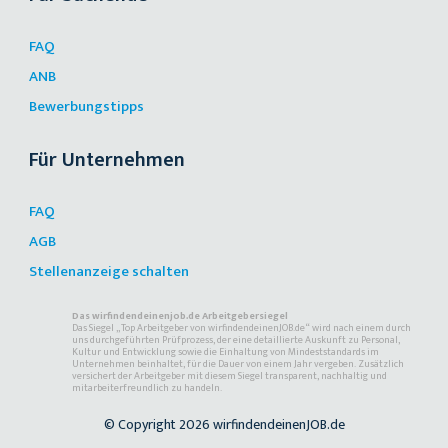
FAQ
ANB
Bewerbungstipps
Für Unternehmen
FAQ
AGB
Stellenanzeige schalten
Das wirfindendeinenjob.de Arbeitgebersiegel
Das Siegel „Top Arbeitgeber von wirfindendeinenJOB.de“ wird nach einem durch
uns durchgeführten Prüfprozess, der eine detaillierte Auskunft zu Personal,
Kultur und Entwicklung sowie die Einhaltung von Mindeststandards im
Unternehmen beinhaltet, für die Dauer von einem Jahr vergeben. Zusätzlich
versichert der Arbeitgeber mit diesem Siegel transparent, nachhaltig und
mitarbeiterfreundlich zu handeln.
© Copyright 2026 wirfindendeinenJOB.de