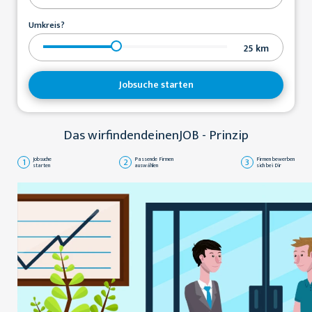
Umkreis?
25
km
Jobsuche starten
Das wirfindendeinenJOB - Prinzip
1
Jobsuche
2
Passende Firmen
3
Firmen bewerben
starten
auswählen
sich bei Dir