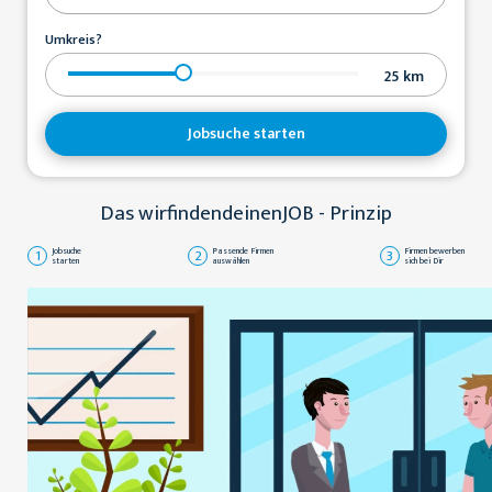
Umkreis?
25
km
Jobsuche starten
Das wirfindendeinenJOB - Prinzip
1
Jobsuche
2
Passende Firmen
3
Firmen bewerben
starten
auswählen
sich bei Dir