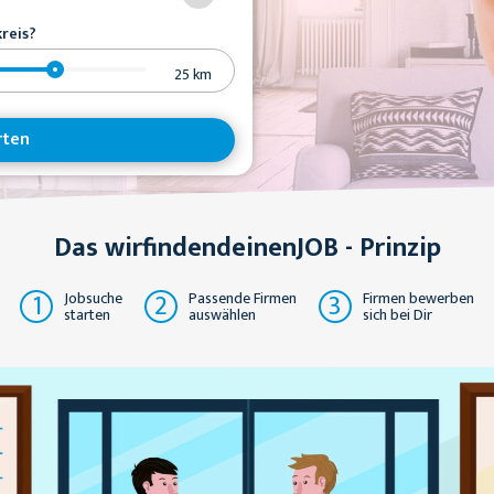
reis?
25
km
rten
Das wirfindendeinenJOB - Prinzip
1
2
3
Jobsuche
Passende Firmen
Firmen bewerben
starten
auswählen
sich bei Dir