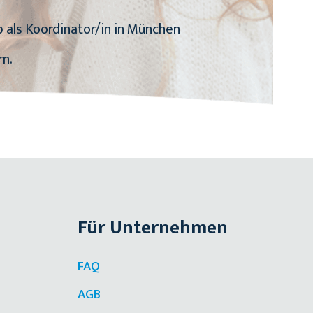
 als Koordinator/in in München
rn.
Für Unternehmen
FAQ
AGB