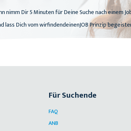
n nimm Dir 5 Minuten für Deine Suche nach einem Job
d lass Dich vom wirfindendeinenJOB Prinzip begeiste
Für Suchende
FAQ
ANB