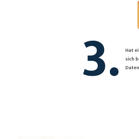
3.
Hat ei
sich bei Dir. Du erh
Daten