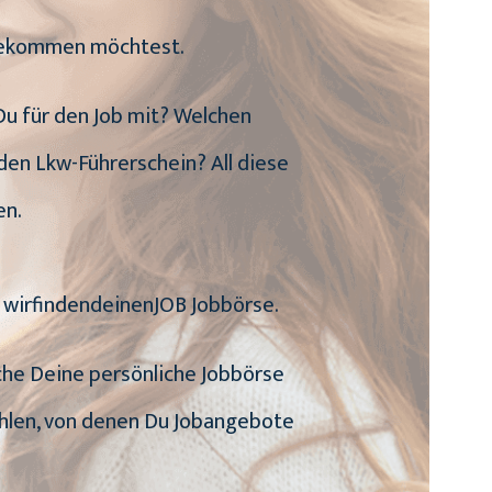
 bekommen möchtest.
 Du für den Job mit? Welchen
den Lkw-Führerschein? All diese
en.
e wirfindendeinenJOB Jobbörse.
uche Deine persönliche Jobbörse
ählen, von denen Du Jobangebote