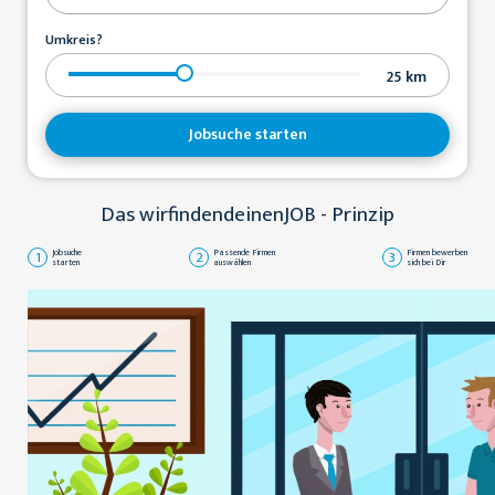
Umkreis?
25
km
Jobsuche starten
Das wirfindendeinenJOB - Prinzip
1
Jobsuche
2
Passende Firmen
3
Firmen bewerben
starten
auswählen
sich bei Dir