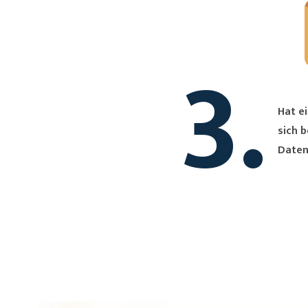
3.
Hat ei
sich bei Dir. Du erh
Daten