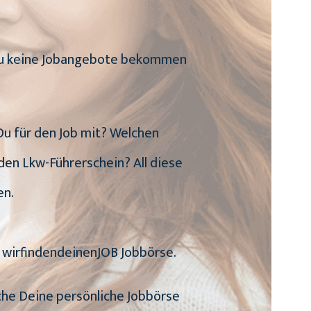
n Du keine Jobangebote bekommen
 Du für den Job mit? Welchen
den Lkw-Führerschein? All diese
en.
e wirfindendeinenJOB Jobbörse.
uche Deine persönliche Jobbörse