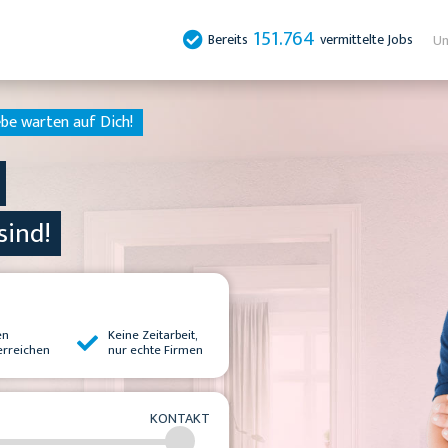
151.764
Bereits
vermittelte Jobs
Un
be warten auf Dich!
sind!
en
Keine Zeitarbeit,
erreichen
nur echte Firmen
KONTAKT