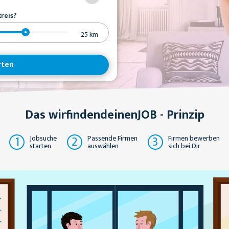
reis?
25
km
rten
Das wirfindendeinenJOB - Prinzip
1
2
3
Jobsuche
Passende Firmen
Firmen bewerben
starten
auswählen
sich bei Dir