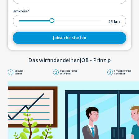
Umkreis?
25
km
Jobsuche starten
Das wirfindendeinenJOB - Prinzip
1
Jobsuche
2
Passende Firmen
3
Firmen bewerben
starten
auswählen
sich bei Dir