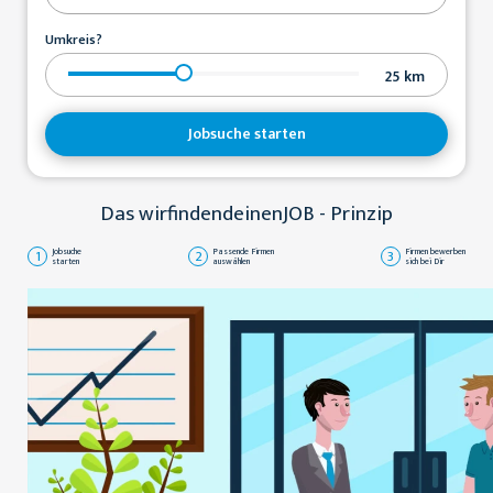
Umkreis?
25
km
Jobsuche starten
Das wirfindendeinenJOB - Prinzip
1
Jobsuche
2
Passende Firmen
3
Firmen bewerben
starten
auswählen
sich bei Dir