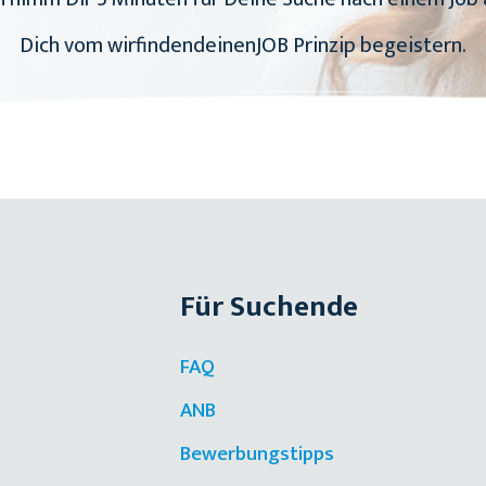
Dich vom wirfindendeinenJOB Prinzip begeistern.
Für Suchende
FAQ
ANB
Bewerbungstipps