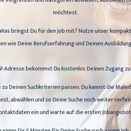
uche eingrenzen und Kategorien abwählen, aus dene
möchtest.
h: Was bringst Du für den Job mit? Nutze unser kompak
en wie Deine Berufserfahrung und Deinen Ausbildung
il-Adresse bekommst Du kostenlos Deinen Zugang zu 
e zu Deinen Suchkriterien passen. Du kannst die Male
st, abwählen und so Deine Suche noch weiter verfein
ontaktdaten ein und warte auf die ersten Jobangebot
nimm Dir 5 Minuten für Deine Suche nach einem Job al