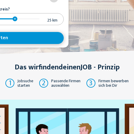
reis?
25
km
rten
Das wirfindendeinenJOB - Prinzip
1
2
3
Jobsuche
Passende Firmen
Firmen bewerben
starten
auswählen
sich bei Dir