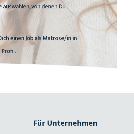
be auswählen, von denen Du
Dich einen Job als Matrose/in in
Profil.
Für Unternehmen