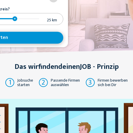
reis?
25
km
rten
Das wirfindendeinenJOB - Prinzip
1
2
3
Jobsuche
Passende Firmen
Firmen bewerben
starten
auswählen
sich bei Dir