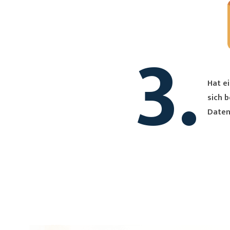
3.
Hat ei
sich bei Dir. Du erh
Daten