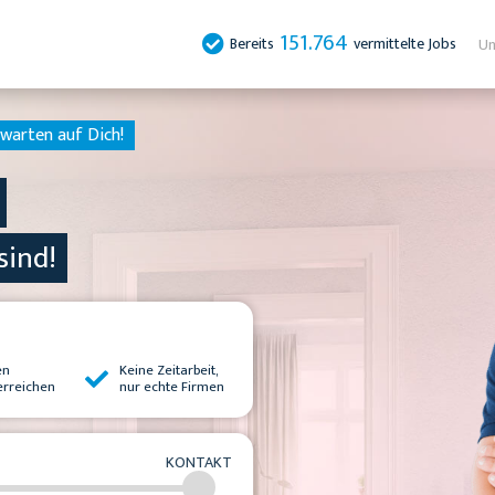
151.764
Bereits
vermittelte Jobs
Un
warten auf Dich!
sind!
en
Keine Zeitarbeit,
erreichen
nur echte Firmen
KONTAKT