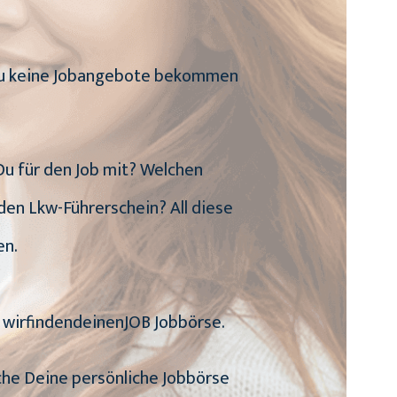
n Du keine Jobangebote bekommen
 Du für den Job mit? Welchen
den Lkw-Führerschein? All diese
en.
e wirfindendeinenJOB Jobbörse.
uche Deine persönliche Jobbörse