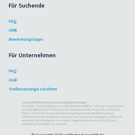
Für Suchende
FAQ
ANB
Bewerbungstipps
Für Unternehmen
FAQ
AGB
Stellenanzeige schalten
Das wirfindendeinenjob.de Arbeitgebersiegel
Das Siegel „Top Arbeitgeber von wirfindendeinenJOB.de“ wird nach einem durch
uns durchgeführten Prüfprozess, der eine detaillierte Auskunft zu Personal,
Kultur und Entwicklung sowie die Einhaltung von Mindeststandards im
Unternehmen beinhaltet, für die Dauer von einem Jahr vergeben. Zusätzlich
versichert der Arbeitgeber mit diesem Siegel transparent, nachhaltig und
mitarbeiterfreundlich zu handeln.