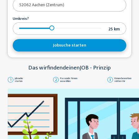
Umkreis?
25
km
Jobsuche starten
Das wirfindendeinenJOB - Prinzip
1
Jobsuche
2
Passende Firmen
3
Firmen bewerben
starten
auswählen
sich bei Dir