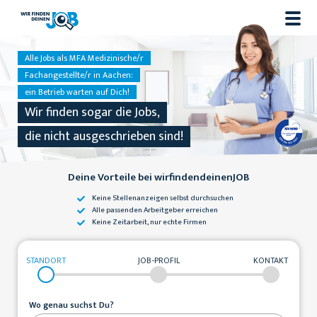
Alle Jobs als MFA Medizinische/r
Fachangestellte/r in Aachen:
ein Betrieb warten auf Dich!
Wir finden sogar die Jobs,
die nicht ausgeschrieben sind!
Deine Vorteile bei wirfindendeinenJOB
Keine Stellenanzeigen
selbst durchsuchen
Alle passenden
Arbeitgeber erreichen
Keine Zeitarbeit,
nur echte Firmen
STANDORT
JOB-PROFIL
KONTAKT
Wo genau suchst Du?