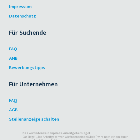
Impressum
Datenschutz
Für Suchende
FAQ
ANB
Bewerbungstipps
Für Unternehmen
FAQ
AGB
Stellenanzeige schalten
Das wirfindendeinenjob.de Arbeitgebersiegel
Das Siegel „Top Arbeitgeber von wirfindendeinenJOB.de“ wird nach einem durch