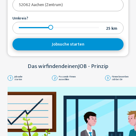
Umkreis?
25
km
Jobsuche starten
Das wirfindendeinenJOB - Prinzip
1
Jobsuche
2
Passende Firmen
3
Firmen bewerben
starten
auswählen
sich bei Dir