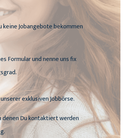
n Du keine Jobangebote bekommen
tes Formular und nenne uns fix
sgrad.
unserer exklusiven Jobbörse.
von denen Du kontaktiert werden
g.