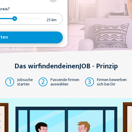
reis?
25
km
rten
Das wirfindendeinenJOB - Prinzip
1
2
3
Jobsuche
Passende Firmen
Firmen bewerben
starten
auswählen
sich bei Dir