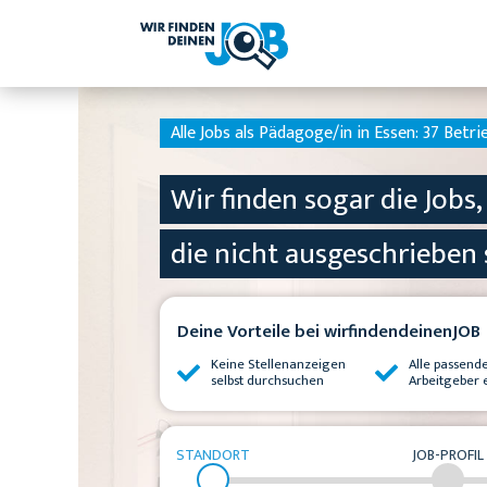
Alle Jobs als Pädagoge/in in Essen:
37 Betri
Wir finden sogar die Jobs,
die nicht ausgeschrieben 
Deine Vorteile bei wirfindendeinenJOB
Keine Stellenanzeigen
Alle passend
selbst durchsuchen
Arbeitgeber 
STANDORT
JOB-PROFIL