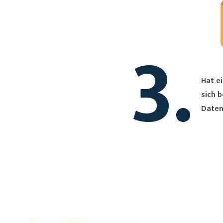
3.
Hat ei
sich bei Dir. Du erh
Daten