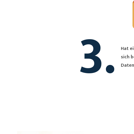
3.
Hat ei
sich bei Dir. Du erh
Daten