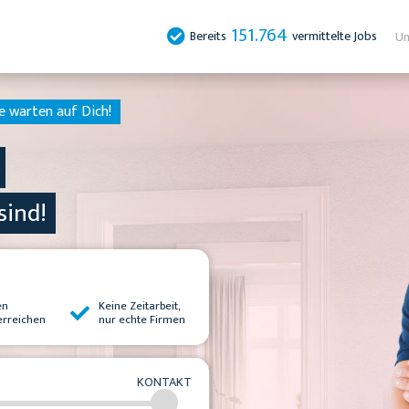
151.764
Bereits
vermittelte Jobs
Un
e warten auf Dich!
sind!
en
Keine Zeitarbeit,
erreichen
nur echte Firmen
KONTAKT