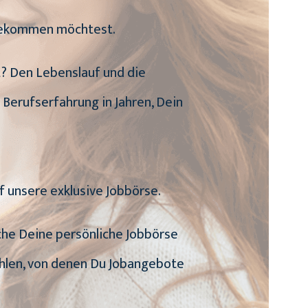
 bekommen möchtest.
it? Den Lebenslauf und die
 Berufserfahrung in Jahren, Dein
f unsere exklusive Jobbörse.
uche Deine persönliche Jobbörse
ählen, von denen Du Jobangebote