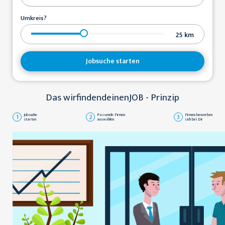
Umkreis?
25
km
Jobsuche starten
Das wirfindendeinenJOB - Prinzip
1
Jobsuche
2
Passende Firmen
3
Firmen bewerben
starten
auswählen
sich bei Dir