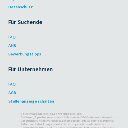
Datenschutz
Für Suchende
FAQ
ANB
Bewerbungstipps
Für Unternehmen
FAQ
AGB
Stellenanzeige schalten
Das wirfindendeinenjob.de Arbeitgebersiegel
Das Siegel „Top Arbeitgeber von wirfindendeinenJOB.de“ wird nach einem durch
uns durchgeführten Prüfprozess, der eine detaillierte Auskunft zu Personal,
Kultur und Entwicklung sowie die Einhaltung von Mindeststandards im
Unternehmen beinhaltet, für die Dauer von einem Jahr vergeben. Zusätzlich