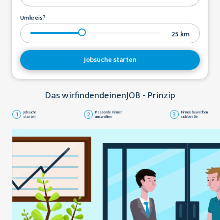
Umkreis?
25
km
Jobsuche starten
Das wirfindendeinenJOB - Prinzip
1
Jobsuche
2
Passende Firmen
3
Firmen bewerben
starten
auswählen
sich bei Dir