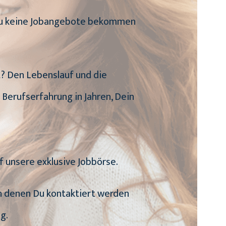
n Du keine Jobangebote bekommen
it? Den Lebenslauf und die
 Berufserfahrung in Jahren, Dein
f unsere exklusive Jobbörse.
von denen Du kontaktiert werden
g.