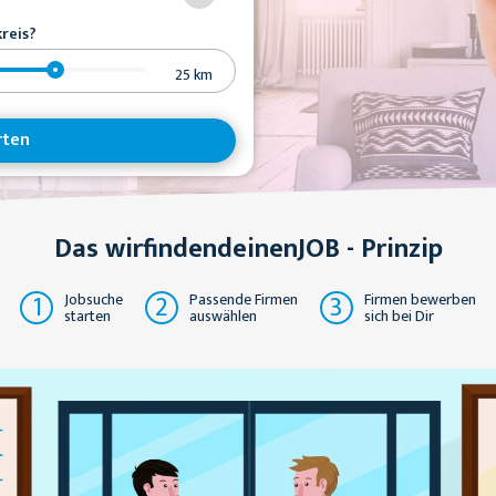
reis?
25
km
rten
Das wirfindendeinenJOB - Prinzip
1
2
3
Jobsuche
Passende Firmen
Firmen bewerben
starten
auswählen
sich bei Dir