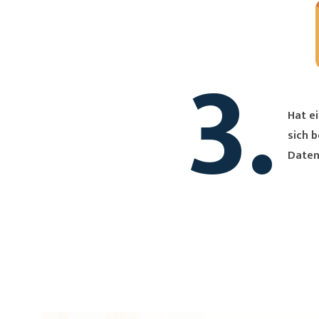
3.
Hat ei
sich bei Dir. Du erh
Daten