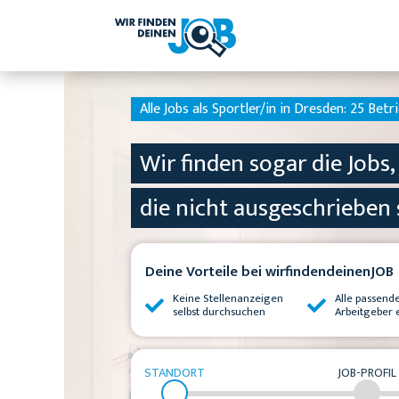
Alle Jobs als Sportler/in in Dresden:
25 Betri
Wir finden sogar die Jobs,
die nicht ausgeschrieben 
Deine Vorteile bei wirfindendeinenJOB
Keine Stellenanzeigen
Alle passend
selbst durchsuchen
Arbeitgeber 
STANDORT
JOB-PROFIL