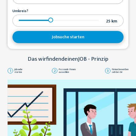
Umkreis?
25
km
Jobsuche starten
Das wirfindendeinenJOB - Prinzip
1
Jobsuche
2
Passende Firmen
3
Firmen bewerben
starten
auswählen
sich bei Dir