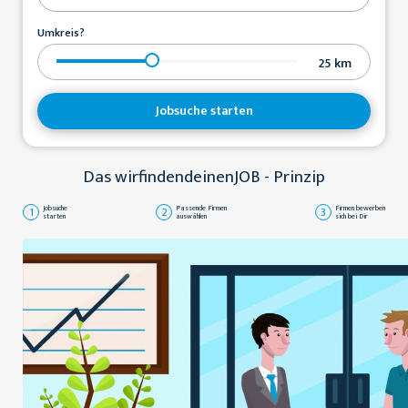
Umkreis?
25
km
Jobsuche starten
Das wirfindendeinenJOB - Prinzip
1
Jobsuche
2
Passende Firmen
3
Firmen bewerben
starten
auswählen
sich bei Dir