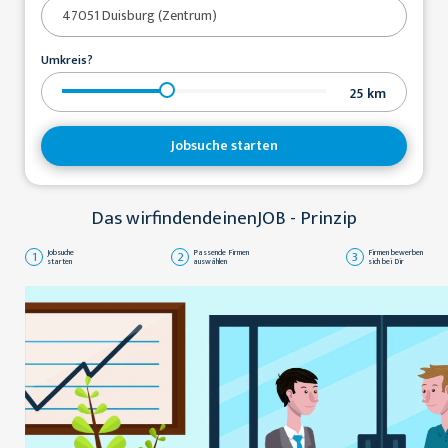
Umkreis?
25
km
Jobsuche starten
Das wirfindendeinenJOB - Prinzip
1
Jobsuche
2
Passende Firmen
3
Firmen bewerben
starten
auswählen
sich bei Dir