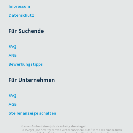
Impressum
Datenschutz
Für Suchende
FAQ
ANB
Bewerbungstipps
Für Unternehmen
FAQ
AGB
Stellenanzeige schalten
Das wirfindendeinenjob.de Arbeitgebersiegel
Das Siegel „Top Arbeitgeber von wirfindendeinenJOB.de“ wird nach einem durch