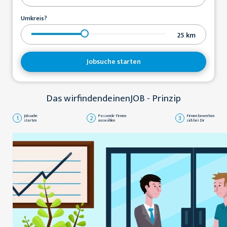
Umkreis?
25
km
Jobsuche starten
Das wirfindendeinenJOB - Prinzip
1
Jobsuche
2
Passende Firmen
3
Firmen bewerben
starten
auswählen
sich bei Dir