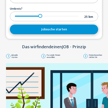
Umkreis?
25
km
Jobsuche starten
Das wirfindendeinenJOB - Prinzip
1
Jobsuche
2
Passende Firmen
3
Firmen bewerben
starten
auswählen
sich bei Dir