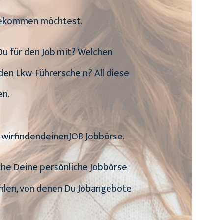
 bekommen möchtest.
 Du für den Job mit? Welchen
den Lkw-Führerschein? All diese
en.
e wirfindendeinenJOB Jobbörse.
uche Deine persönliche Jobbörse
ählen, von denen Du Jobangebote