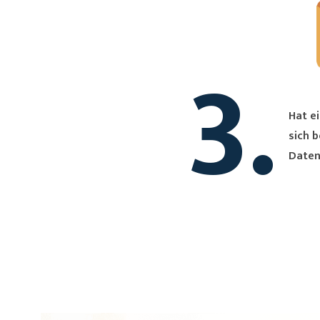
3.
Hat ei
sich bei Dir. Du erh
Daten