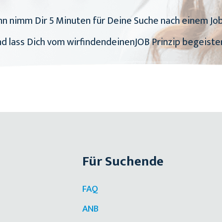
 nimm Dir 5 Minuten für Deine Suche nach einem Job a
d lass Dich vom wirfindendeinenJOB Prinzip begeiste
Für Suchende
FAQ
ANB