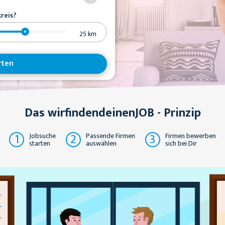
reis?
25
km
rten
Das wirfindendeinenJOB - Prinzip
1
2
3
Jobsuche
Passende Firmen
Firmen bewerben
starten
auswählen
sich bei Dir