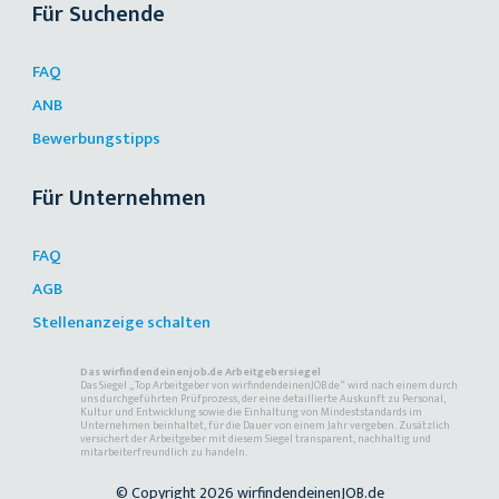
Für Suchende
FAQ
ANB
Bewerbungstipps
Für Unternehmen
FAQ
AGB
Stellenanzeige schalten
Das wirfindendeinenjob.de Arbeitgebersiegel
Das Siegel „Top Arbeitgeber von wirfindendeinenJOB.de“ wird nach einem durch
uns durchgeführten Prüfprozess, der eine detaillierte Auskunft zu Personal,
Kultur und Entwicklung sowie die Einhaltung von Mindeststandards im
Unternehmen beinhaltet, für die Dauer von einem Jahr vergeben. Zusätzlich
versichert der Arbeitgeber mit diesem Siegel transparent, nachhaltig und
mitarbeiterfreundlich zu handeln.
© Copyright 2026 wirfindendeinenJOB.de