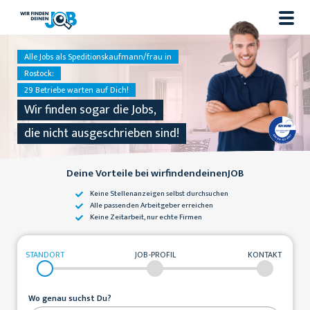
Alle Jobs als Speditionskaufmann/frau in
Rostock:
29 Betriebe warten auf Dich!
Wir finden sogar die Jobs,
die nicht ausgeschrieben sind!
Deine Vorteile bei wirfindendeinenJOB
Keine Stellenanzeigen
selbst durchsuchen
Alle passenden
Arbeitgeber erreichen
Keine Zeitarbeit,
nur echte Firmen
STANDORT
JOB-PROFIL
KONTAKT
Wo genau suchst Du?