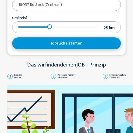
Umkreis?
25
km
Jobsuche starten
Das wirfindendeinenJOB - Prinzip
1
Jobsuche
2
Passende Firmen
3
Firmen bewerben
starten
auswählen
sich bei Dir