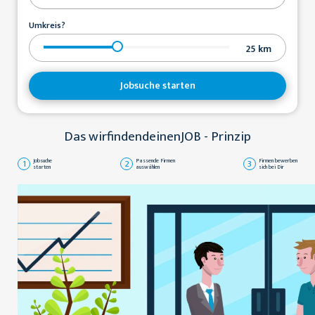
Umkreis?
25
km
Jobsuche starten
Das wirfindendeinenJOB - Prinzip
1
Jobsuche
2
Passende Firmen
3
Firmen bewerben
starten
auswählen
sich bei Dir