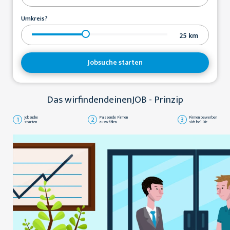
Umkreis?
25
km
Jobsuche starten
Das wirfindendeinenJOB - Prinzip
1
Jobsuche
2
Passende Firmen
3
Firmen bewerben
starten
auswählen
sich bei Dir