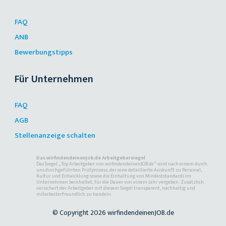
FAQ
ANB
Bewerbungstipps
Für Unternehmen
FAQ
AGB
Stellenanzeige schalten
Das wirfindendeinenjob.de Arbeitgebersiegel
Das Siegel „Top Arbeitgeber von wirfindendeinenJOB.de“ wird nach einem durch
uns durchgeführten Prüfprozess, der eine detaillierte Auskunft zu Personal,
Kultur und Entwicklung sowie die Einhaltung von Mindeststandards im
Unternehmen beinhaltet, für die Dauer von einem Jahr vergeben. Zusätzlich
versichert der Arbeitgeber mit diesem Siegel transparent, nachhaltig und
mitarbeiterfreundlich zu handeln.
© Copyright 2026 wirfindendeinenJOB.de