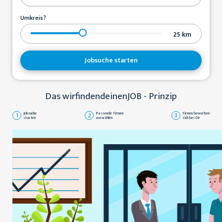
Umkreis?
25
km
Jobsuche starten
Das wirfindendeinenJOB - Prinzip
1
Jobsuche
2
Passende Firmen
3
Firmen bewerben
starten
auswählen
sich bei Dir