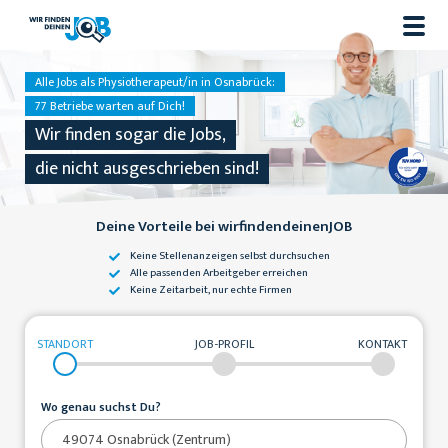
Alle Jobs als Physiotherapeut/in in Osnabrück:
77 Betriebe warten auf Dich!
Wir finden sogar die Jobs,
die nicht ausgeschrieben sind!
Deine Vorteile bei wirfindendeinenJOB
Keine Stellenanzeigen
selbst durchsuchen
Alle passenden
Arbeitgeber erreichen
Keine Zeitarbeit,
nur echte Firmen
STANDORT
JOB-PROFIL
KONTAKT
Wo genau suchst Du?