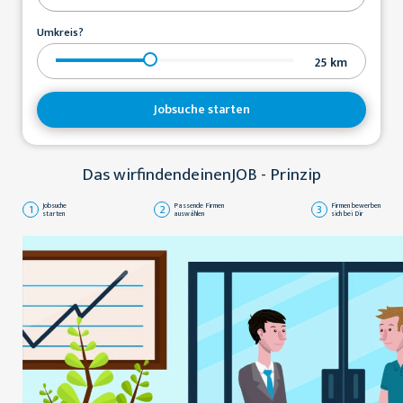
Umkreis?
25
km
Jobsuche starten
Das wirfindendeinenJOB - Prinzip
1
Jobsuche
2
Passende Firmen
3
Firmen bewerben
starten
auswählen
sich bei Dir