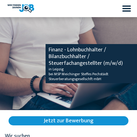
Finanz - Lohnbuchhalter /
Bilanzbuchhalter /
Steuerfachangestellter (m/w/d)
in Leipzig
bei MSP Meichinger Steffes Pechstädt
Steuerberatungsgesellschft mbH
Jetzt zur Bewerbung
Wir suchen