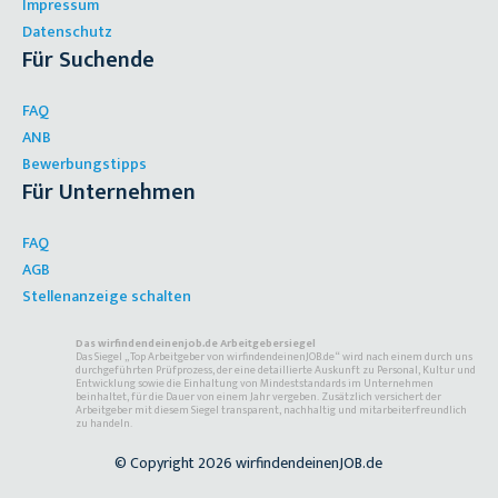
Impressum
Datenschutz
Für Suchende
FAQ
ANB
Bewerbungstipps
Für Unternehmen
FAQ
AGB
Stellenanzeige schalten
Das wirfindendeinenjob.de Arbeitgebersiegel
Das Siegel „Top Arbeitgeber von wirfindendeinenJOB.de“ wird nach einem durch uns
durchgeführten Prüfprozess, der eine detaillierte Auskunft zu Personal, Kultur und
Entwicklung sowie die Einhaltung von Mindeststandards im Unternehmen
beinhaltet, für die Dauer von einem Jahr vergeben. Zusätzlich versichert der
Arbeitgeber mit diesem Siegel transparent, nachhaltig und mitarbeiterfreundlich
zu handeln.
© Copyright 2026 wirfindendeinenJOB.de