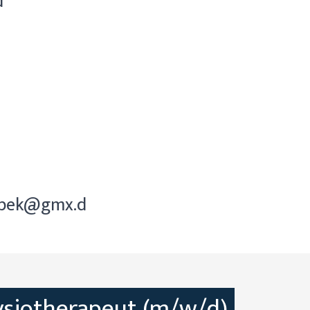
d
sbek@gmx.d
ysiotherapeut (m/w/d)