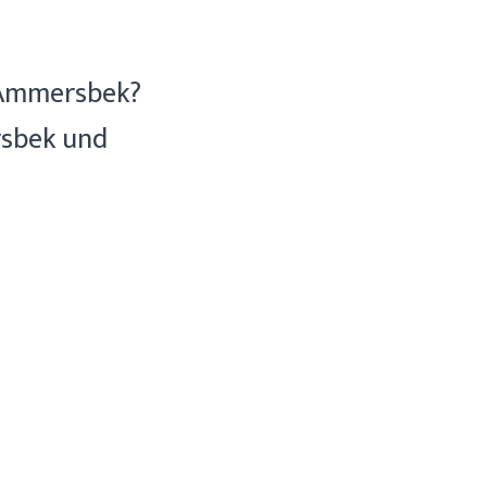
n Ammersbek?
rsbek und